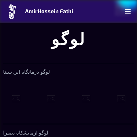
AmirHossein Fathi
لوگو
لوگو درمانگاه ابن سینا
لوگو آزمایشکاه بصیرا