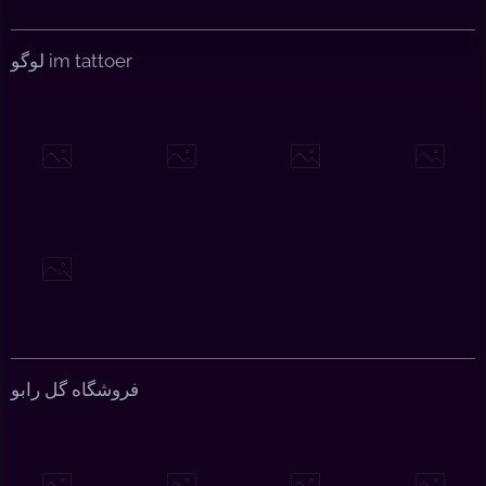
لوگو im tattoer
فروشگاه گل رابو